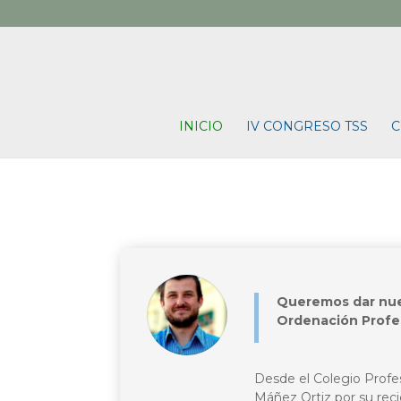
INICIO
IV CONGRESO TSS
C
Queremos dar nue
Ordenación Profes
Desde el Colegio Profes
Máñez Ortiz por su re