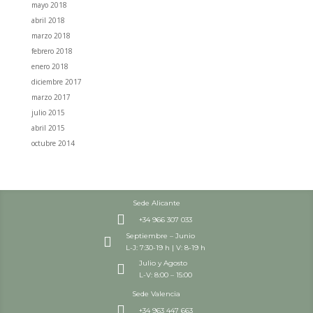
mayo 2018
abril 2018
marzo 2018
febrero 2018
enero 2018
diciembre 2017
marzo 2017
julio 2015
abril 2015
octubre 2014
Sede Alicante

+34 966 307 033
Septiembre – Junio

L-J: 7:30-19 h | V: 8-19 h
Julio y Agosto

L-V: 8:00 – 15:00
Sede Valencia

+34 963 447 663