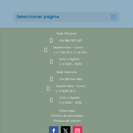
Seleccionar página
Sede Alicante

+34 966 307 033
Septiembre – Junio

L-J: 7:30-19 h | V: 8-19 h
Julio y Agosto

L-V: 8:00 – 15:00
Sede Valencia

+34 963 447 663
Septiembre – Junio

L-V: 8:00-16 h
Julio y Agosto

L-V: 8:00 – 15:00
Aviso legal
Política de privacidad
Política de cookies