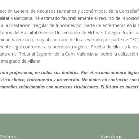
rección General de Recursos Humanos y Económicos, de la Consellería 
litat Valenciana, ha estimado favorablemente el recurso de reposició
 a la prestación irregular de funciones por parte de enfermeras en l
torios del Hospital General Universitario de Elche. El Colegio Profesi
nidad Valenciana, muy al contrario de lo aseverado por parte de CE
mente legal conforme a la normativa vigente.
Prueba de ello, es la es
a en el Tribunal Superior de la Com. Valenciana, sobre la utilizació
 integrado de Villena.
smo profesional, en todos sus ámbitos.
Por el reconocimiento dig
óstico clínico, tratamiento y prevención. No dudes en contactar con
nomalías relacionadas con nuestras titulaciones. El futuro es nuestr
Valencia
Aviso legal