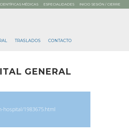
CIENTÍFICAS MÉDICAS
ESPECIALIDADES
INICIO SESIÓN / CIERRE
RAL
TRASLADOS
CONTACTO
ITAL GENERAL
n-hospital/1983675.html