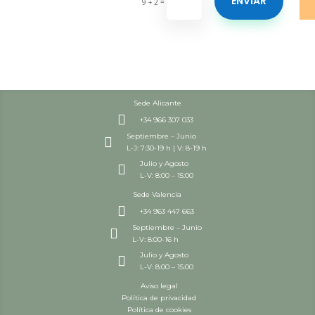
ENVIAR
=
9 + 2
Sede Alicante

+34 966 307 033
Septiembre – Junio

L-J: 7:30-19 h | V: 8-19 h
Julio y Agosto

L-V: 8:00 – 15:00
Sede Valencia

+34 963 447 663
Septiembre – Junio

L-V: 8:00-16 h
Julio y Agosto

L-V: 8:00 – 15:00
Aviso legal
Política de privacidad
Política de cookies