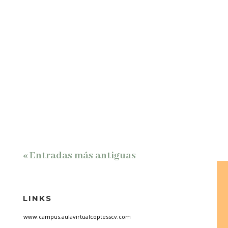
una moción en el Senado.
« Entradas más antiguas
LINKS
www.campus.aulavirtualcoptesscv.com