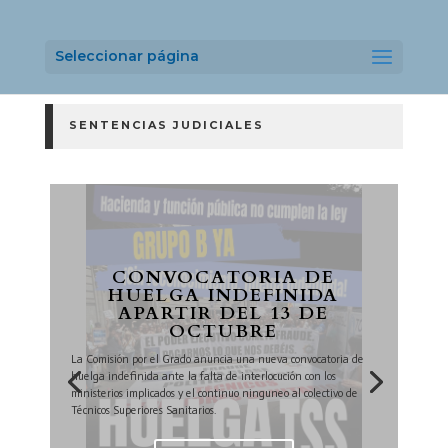
NOTICIAS
Seleccionar página
SENTENCIAS JUDICIALES
CONVOCATORIA DE
HUELGA INDEFINIDA
APARTIR DEL 13 DE
OCTUBRE
La Comisión por el Grado anuncia una nueva convocatoria de
huelga indefinida ante la falta de interlocución con los
ministerios implicados y el continuo ninguneo al colectivo de
Técnicos Superiores Sanitarios.