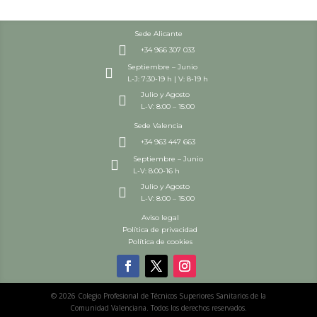
Sede Alicante

+34 966 307 033
Septiembre – Junio

L-J: 7:30-19 h | V: 8-19 h
Julio y Agosto

L-V: 8:00 – 15:00
Sede Valencia

+34 963 447 663
Septiembre – Junio

L-V: 8:00-16 h
Julio y Agosto

L-V: 8:00 – 15:00
Aviso legal
Política de privacidad
Política de cookies
© 2026 Colegio Profesional de Técnicos Superiores Sanitarios de la
Comunidad Valenciana. Todos los derechos reservados.