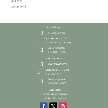
abril 2015
octubre 2014
Sede Alicante

+34 966 307 033
Septiembre – Junio

L-J: 7:30-19 h | V: 8-19 h
Julio y Agosto

L-V: 8:00 – 15:00
Sede Valencia

+34 963 447 663
Septiembre – Junio

L-V: 8:00-16 h
Julio y Agosto

L-V: 8:00 – 15:00
Aviso legal
Política de privacidad
Política de cookies