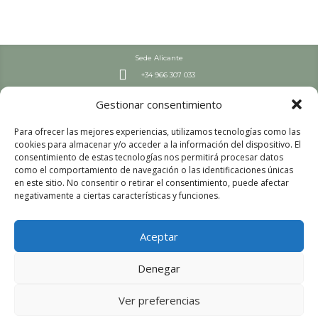
Sede Alicante

+34 966 307 033
Septiembre – Junio

Gestionar consentimiento
L-J: 7:30-19 h | V: 8-19 h
Julio y Agosto

Para ofrecer las mejores experiencias, utilizamos tecnologías como las
L-V: 8:00 – 15:00
cookies para almacenar y/o acceder a la información del dispositivo. El
Sede Valencia
consentimiento de estas tecnologías nos permitirá procesar datos

+34 963 447 663
como el comportamiento de navegación o las identificaciones únicas
en este sitio. No consentir o retirar el consentimiento, puede afectar
Septiembre – Junio

negativamente a ciertas características y funciones.
L-V: 8:00-16 h
Julio y Agosto

L-V: 8:00 – 15:00
Aceptar
Aviso legal
Política de privacidad
Denegar
Política de cookies
Ver preferencias