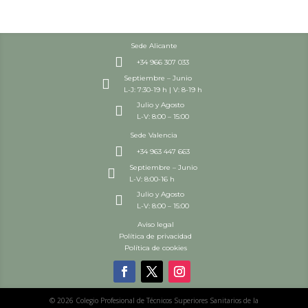
Sede Alicante

+34 966 307 033
Septiembre – Junio

L-J: 7:30-19 h | V: 8-19 h
Julio y Agosto

L-V: 8:00 – 15:00
Sede Valencia

+34 963 447 663
Septiembre – Junio

L-V: 8:00-16 h
Julio y Agosto

L-V: 8:00 – 15:00
Aviso legal
Política de privacidad
Política de cookies
© 2026 Colegio Profesional de Técnicos Superiores Sanitarios de la