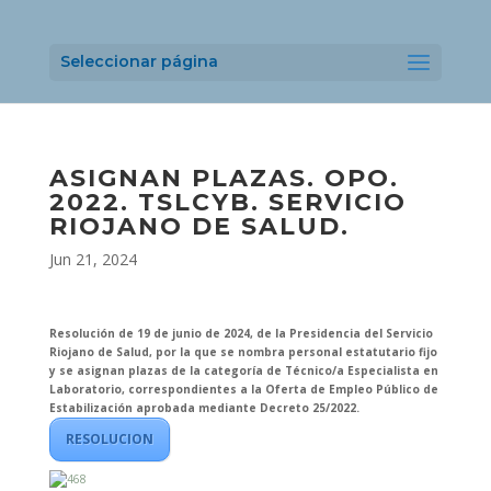
Seleccionar página
ASIGNAN PLAZAS. OPO.
2022. TSLCYB. SERVICIO
RIOJANO DE SALUD.
Jun 21, 2024
Resolución de 19 de junio de 2024, de la Presidencia del Servicio
Riojano de Salud, por la que se nombra personal estatutario fijo
y se asignan plazas de la categoría de Técnico/a Especialista en
Laboratorio, correspondientes a la Oferta de Empleo Público de
Estabilización aprobada mediante Decreto 25/2022.
RESOLUCION