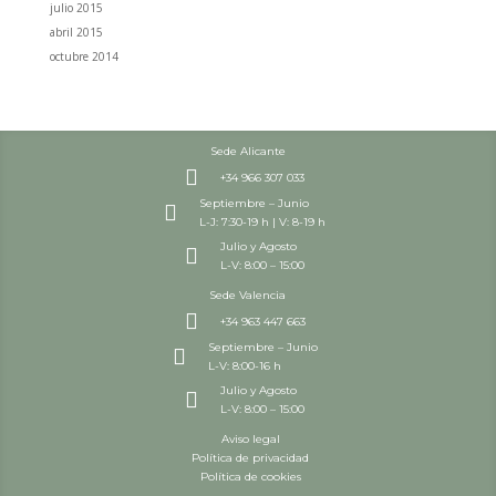
julio 2015
abril 2015
octubre 2014
Sede Alicante

+34 966 307 033
Septiembre – Junio

L-J: 7:30-19 h | V: 8-19 h
Julio y Agosto

L-V: 8:00 – 15:00
Sede Valencia

+34 963 447 663
Septiembre – Junio

L-V: 8:00-16 h
Julio y Agosto

L-V: 8:00 – 15:00
Aviso legal
Política de privacidad
Política de cookies