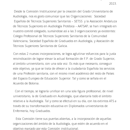
2023.
Desde la Comisión Institucional por la creación del Grado Universitario de
Audiología, nos es grato comunicar que las Organizaciones: Sociedad
Española de Técnicos Superiores Sanitarios – SETSS y la Asociación Andaluza
de Técnicos Superiores en Audiología Protésica – AATSAP, se han integrado en
nuestro comité colegiado, sumándose así a las 3 organizaciones ya existentes:
Colegio Profesional de Técnicos Superiores Sanitarios de la Comunidad
Valenciana, Sociedad Española de Graduados en Audiología, y Asociación de
Técnicos Superiores Sanitarios de Galicia.
Con estas 2 nuevas incorporaciones, se logra aglutinar esfuerzos para la justa
reivindicación de lograr elevar la actual formación de F.P. de Grado Superior,
al ámbito universitario, con una sola voz. Es más que necesario, conseguir
este objetivo, ya que se trata de ofrecer a la ciudadanía Española los servicios
de una Profesión sanitaria, con el mismo nivel académico del resto de Países
del Espacio Europeo de Educación Superior. Tal y como se señala en el
Acuerdo de Bolonia.
Con el tiempo, se lograría unificar en una sola figura profesional, de nivel
universitario, la de Graduado en Audiología, que abarcaría todo el ámbito
relativo a la Audiología. Tal y como se efectuó en su día, con los extintos ATS a
través de su transformación educativa en Diplomados universitarios de
Enfermería, hoy Graduados.
Esta Comisión tiene sus puertas abiertas, a la incorporación de aquellas
organizaciones del ámbito de la Audiología, que estén de acuerdo en el
objetivo marcado por esta Comisión institucional.