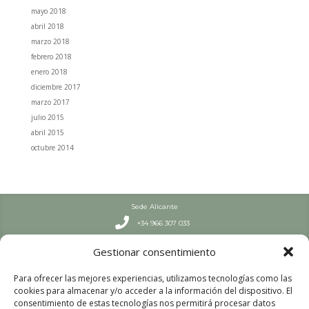
mayo 2018
abril 2018
marzo 2018
febrero 2018
enero 2018
diciembre 2017
marzo 2017
julio 2015
abril 2015
octubre 2014
Sede Alicante

+34 966 307 033
Septiembre – Junio

Gestionar consentimiento
L-J: 7:30-19 h | V: 8-19 h
Julio y Agosto

Para ofrecer las mejores experiencias, utilizamos tecnologías como las
L-V: 8:00 – 15:00
cookies para almacenar y/o acceder a la información del dispositivo. El
Sede Valencia
consentimiento de estas tecnologías nos permitirá procesar datos