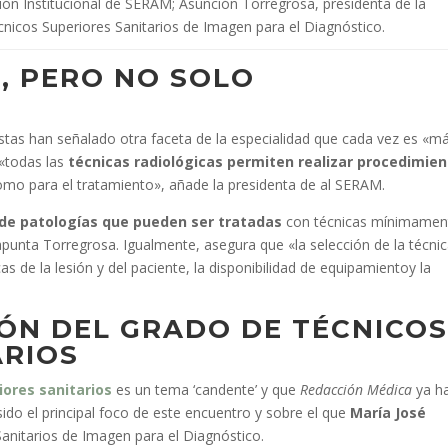
ión Institucional de SERAM; Asunción Torregrosa, presidenta de la
icos Superiores Sanitarios de Imagen para el Diagnóstico.
, PERO NO SOLO
listas han señalado otra faceta de la especialidad que cada vez es «m
 «todas las
técnicas radiológicas permiten realizar procedimie
como para el tratamiento», añade la presidenta de al SERAM.
de patologías
que pueden ser tratadas
con técnicas mínimamen
 apunta Torregrosa. Igualmente, asegura que «la selección de la técni
s de la lesión y del paciente, la disponibilidad de equipamientoy la
IÓN DEL GRADO DE TÉCNICO
ARIOS
iores sanitarios
es un tema ‘candente’ y que
Redacción Médica
ya h
do el principal foco de este encuentro y sobre el que
María José
Sanitarios de Imagen para el Diagnóstico.