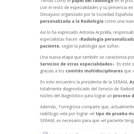
Temas como el
papel del radiólogo
en el proc
con el resto de especialidades y su presencia en
Desayuno organizado por la Sociedad Española 
personalizada a la Radiología
como una nueva
Así lo ha expresado Antonia Arjonilla, responsab
especialistas hacen «
Radiología personalizad
paciente
, según la patología que sufra».
Una nueva etapa que también se caracteriza por
Servicios de otras especialidades
«. En este 
gracias a los
comités multidisciplinares
que «
En este encuentro la presidenta de la SERAM,
A
totalmente diagnosticado del Servicio de Radiod
núcleo del diagnóstico para lograr un
proceso d
Además, Torregrosa comparte que, actualmente, 
radiólogo vela por lograr «el
tipo de prueba m
SERAM, es necesario para que «el paciente teng