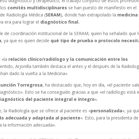
eso diagnóstico y terapéutico, el trabajo conjunto de estos profesio
 los
comités multidisciplinares
se han puesto de manifiesto en el
de Radiología Médica (
SERAM
), donde han extrapolado la
medicina
 era para lograr el
diagnóstico final.
le de coordinación institucional de la SERAM, quien ha señalado que 
a
, ya que es quien decide
qué tipo de prueba o protocolo necesit
 «la
relación clínico/radiólogo y la comunicación entre los
sentido, Arjonilla también destaca el antes y el después de la Radiolog
han dado la vuelta a la Medicina».
sunción Torregrosa
, ha destacado que, hoy en día, «el paciente sal
iagnóstico». Esto se ha conseguido gracias a que «el radiólogo está e
iagnóstico del paciente integral e íntegro
«.
la Radiología que se ofrece al paciente es «
personalizada
«, ya qu
ás adecuada y adaptada al paciente
«. Esto, para la presidenta de
a la información adecuada».