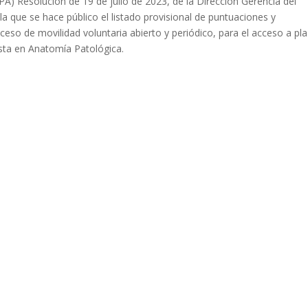
SPA) Resolución de 19 de julio de 2023, de la Dirección Gerencia del
 la que se hace público el listado provisional de puntuaciones y
ceso de movilidad voluntaria abierto y periódico, para el acceso a pl
ista en Anatomía Patológica.