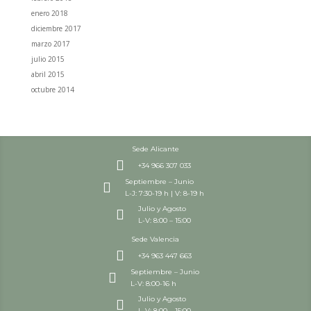
enero 2018
diciembre 2017
marzo 2017
julio 2015
abril 2015
octubre 2014
Sede Alicante

+34 966 307 033
Septiembre – Junio

L-J: 7:30-19 h | V: 8-19 h
Julio y Agosto

L-V: 8:00 – 15:00
Sede Valencia

+34 963 447 663
Septiembre – Junio

L-V: 8:00-16 h
Julio y Agosto

L-V: 8:00 – 15:00