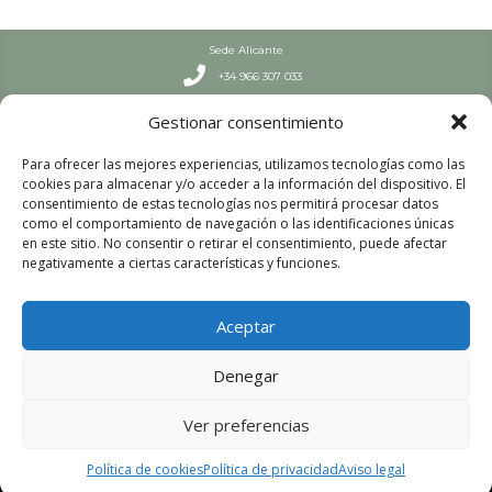
Sede Alicante

+34 966 307 033
Septiembre – Junio

Gestionar consentimiento
L-J: 7:30-19 h | V: 8-19 h
Julio y Agosto

Para ofrecer las mejores experiencias, utilizamos tecnologías como las
L-V: 8:00 – 15:00
cookies para almacenar y/o acceder a la información del dispositivo. El
Sede Valencia
consentimiento de estas tecnologías nos permitirá procesar datos

+34 963 447 663
como el comportamiento de navegación o las identificaciones únicas
en este sitio. No consentir o retirar el consentimiento, puede afectar
Septiembre – Junio

negativamente a ciertas características y funciones.
L-V: 8:00-16 h
Julio y Agosto

L-V: 8:00 – 15:00
Aceptar
Aviso legal
Política de privacidad
Denegar
Política de cookies
Ver preferencias
© 2026 Colegio Profesional de Técnicos Superiores Sanitarios de la
Política de cookies
Política de privacidad
Aviso legal
Comunidad Valenciana. Todos los derechos reservados.