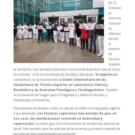
de 12
Comision
es
Interinst
itucional
es,
relaciona
das con
el
colectivo
de
Técnicos
Superior
es Sanitarios, han acordado comenzar a movilizarse durante el mes de enero.
En concreto, ante los ministerios de Sanidad y Educación.
El objetivo es
reivindicar la actualización
a Grado Universitario de las
titulaciones de Técnico Superior en Laboratorio Clínico y
Biomédico y de Anatomía Patológica y Citodiagnóstico.
También
las titulaciones de Imagen para el Diagnóstico y Medicina Nuclear y
Radioterapia y Dosimetría.
Estas acciones se llevarán a cabo, en caso de no haber una respuesta urgente
a sus demandas.
Los técnicos superiores han avisado de que, en
ese caso, las movilizaciones crecerán en intensidad y
repercusión.
Lo harán para el funcionamiento de los distintos servicios de
salud. Pero también para las prácticas de los alumnos que están cursando los
estudios de estas especialidades actualmente.