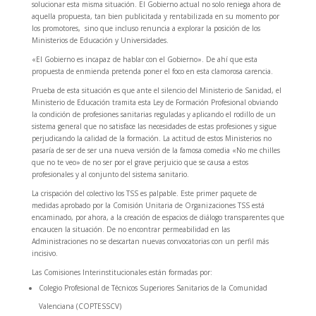
solucionar esta misma situación. El Gobierno actual no solo reniega ahora de
aquella propuesta, tan bien publicitada y rentabilizada en su momento por
los promotores, sino que incluso renuncia a explorar la posición de los
Ministerios de Educación y Universidades.
«El Gobierno es incapaz de hablar con el Gobierno». De ahí que esta
propuesta de enmienda pretenda poner el foco en esta clamorosa carencia.
Prueba de esta situación es que ante el silencio del Ministerio de Sanidad, el
Ministerio de Educación tramita esta Ley de Formación Profesional obviando
la condición de profesiones sanitarias reguladas y aplicando el rodillo de un
sistema general que no satisface las necesidades de estas profesiones y sigue
perjudicando la calidad de la formación. La actitud de estos Ministerios no
pasaría de ser de ser una nueva versión de la famosa comedia «No me chilles
que no te veo» de no ser por el grave perjuicio que se causa a estos
profesionales y al conjunto del sistema sanitario.
La crispación del colectivo los TSS es palpable. Este primer paquete de
medidas aprobado por la Comisión Unitaria de Organizaciones TSS está
encaminado, por ahora, a la creación de espacios de diálogo transparentes que
encaucen la situación. De no encontrar permeabilidad en las
Administraciones no se descartan nuevas convocatorias con un perfil más
incisivo.
Las Comisiones Interinstitucionales están formadas por:
Colegio Profesional de Técnicos Superiores Sanitarios de la Comunidad
Valenciana (COPTESSCV)