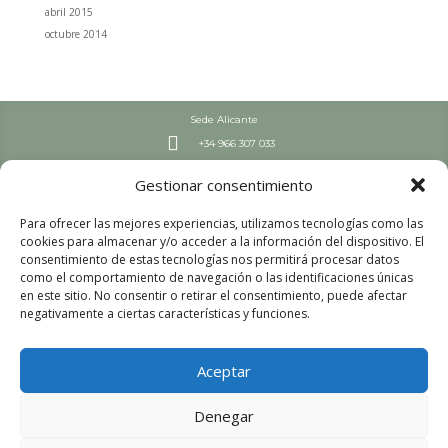
abril 2015
octubre 2014
Sede Alicante

+34 966 307 033
Septiembre – Junio

Gestionar consentimiento
L-J: 7:30-19 h | V: 8-19 h
Julio y Agosto

Para ofrecer las mejores experiencias, utilizamos tecnologías como las
L-V: 8:00 – 15:00
cookies para almacenar y/o acceder a la información del dispositivo. El
Sede Valencia
consentimiento de estas tecnologías nos permitirá procesar datos

+34 963 447 663
como el comportamiento de navegación o las identificaciones únicas
en este sitio. No consentir o retirar el consentimiento, puede afectar
Septiembre – Junio

negativamente a ciertas características y funciones.
L-V: 8:00-16 h
Julio y Agosto

L-V: 8:00 – 15:00
Aceptar
Aviso legal
Política de privacidad
Denegar
Política de cookies