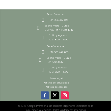
Sede Alicante

+34 966 307 033
Septiembre – Junio

L-J: 7:30-19 h | V: 8-19 h
Julio y Agosto

L-V: 8:00 – 15:00
Sede Valencia

+34 963 447 663
Septiembre – Junio

L-V: 8:00-16 h
Julio y Agosto

L-V: 8:00 – 15:00
Aviso legal
Política de privacidad
Política de cookies
© 2026 Colegio Profesional de Técnicos Superiores Sanitarios de la
Comunidad Valenciana. Todos los derechos reservados.