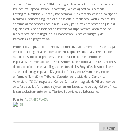
orden de 14 de junio de 1984, que regula las competencias y funciones de
los Técnicos Especialistas de Laboratorio, Radiodiagnóstico, Anatomía
Patológica, Medicina Nuclear y Radioterapia. Sin embargo, desde el colegio de
técnicos superiores aseguran que no se está cumpliendo. «Actualmente, las
enfermeras condenadas por la resolución y por la reciente sentencia judicial
siguen efectuando funciones de los técnicos superiores de laboratorio, de
manera totalmente ilegal, en las secciones de Banco de sangre, y de
hemostasia de programado».
Entre otros, el juzgado contencioso administrativo número 7 de València ya
emitió una diligencia de ordenación en la que instaba a la Conselleria de
Sanidad a solucionar problemas de «intrusismo» en el Centro de
Especialidades ‘Monteolivete’. En la sentencia se reconocía que las funciones
de colaboración con el radiólogo, en el área de las Ecografías, lo son del técnico
superior de Imagen para el Diagnóstico única y exclusivamente y no del
enfermero. También el Tribunal Superior de Justicia de la Comunitat
Valenciana (TSJCV) respecto al Centro Sanitario Integrado de Villena, donde
se señala que las funciones a ejercer en un Laboratorio de diagnóstico clínico,
lo son exclusivamente de los Técnicos Superiores de Laboratorio.
Fuente:
ALICANTE PLAZA