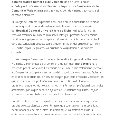
administrativo número 8 de València
da de nuevo la razón
al
Colegio Profesional de Técnicos Superiores Sanitarios de la
Comunitat Valenciana
en su reivindicación de «intrusismo» contra el
colectivo enfermero.
El Colegio de Técnicos Superiores denunció ante la Conselleria de Sanidad
personal que el personal de enfermería de la sección de Hematología
del
Hospital General Universitario de Elche
realizaba funciones
técnicas reservadas a los técnicos especialistas y al personal de enfermería
habilitado, algo que no se cumplía en el servicio de dicho departamento. En
concreto, señalaban pruebas como la determinación del grupo sanguíneo y
RH, anticuerpos irregulares, las pruebas de coagulación o las pruebas
cruzada.
Un recurso que fue estimado por el anterior director general de Recursos
Humanos y Económicos de la Conselleria de Sanidad,
Justo Herrera
, y
recurrido por el Consejo de Enfermería de la Comunidad Valenciana (Cecova),
acción que ha dado pie a la sentencia del juzgado de lo contencioso fechada
en el mes de septiembre. En ésta se recogen planteamientos del Cecova en los
que se compara una profesión sanitaria con un título de formación
profesional o que los técnicos sanitarios ni la formación profesional son títulos
académicos, por lo que deberían ejercer sus «funciones auxiliares» bajo la
supervisión de los titulados superiores -los enfermeros-.
En este contexto, el juez respalda que hay determinadas tareas que son
propias de estos técnicos o de enfermeros que cuenten con la especialidad
habilitadora de análisis clínicos. También aquellos profesionales de la
enfermería que estén adscritos al servicio con anterioridad a la entrada de la