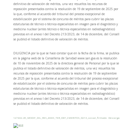
definitivo de valoración de méritos, una vez resueltos los recursos de
reposición presentados contra la resolución de 19 de septiembre de 2025 por
la que, conforme al acuerdo del tribunal del proceso excepcional de
estabilización por el sistema de concurso de méritos para cubrir las plazas
estatutarias de técnico o técnica especialistas en imagen para el diagnóstico y
medicina nuclear (antes técnico o técnica especialistas en radiodiagnóstico)
previstas en el anexo I del Decreto 213/2023, de 14 de diciembre, del Consell
se publicó el listado definitivo de valoración de méritos.
DILIGENCIA por la que se hace constar que en la fecha de la firma, se publica
en la página web de la Conselleria de Sanidad www.san.gva.es la resolución
de 10 de noviembre de 2025 de la directora general de Personal por la que se
publica el listado definitivo de valoración de méritos, una vez resueltos los
recursos de reposición presentados contra la resolución de 19 de septiembre
de 2025 por la que, conforme al acuerdo del tribunal del proceso excepcional
de estabilización por el sistema de concurso de méritos para cubrir las plazas
estatutarias de técnico o técnica especialistas en imagen para el diagnóstico y
medicina nuclear (antes técnico o técnica especialistas en radiodiagnóstico)
previstas en el anexo I del Decreto 213/2023, de 14 de diciembre, del Consell
se publicó el listado definitivo de valoración de méritos.
127432-45_MODIF_DIL_RES_ANEX_TER_DEF_CMERITOS_D213_casval_firmado
Descarga