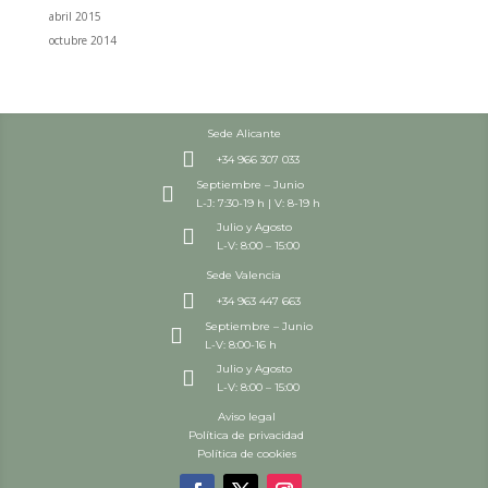
abril 2015
octubre 2014
Sede Alicante

+34 966 307 033
Septiembre – Junio

L-J: 7:30-19 h | V: 8-19 h
Julio y Agosto

L-V: 8:00 – 15:00
Sede Valencia

+34 963 447 663
Septiembre – Junio

L-V: 8:00-16 h
Julio y Agosto

L-V: 8:00 – 15:00
Aviso legal
Política de privacidad
Política de cookies