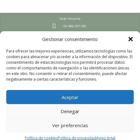
Sede Alicante

+34 966 307 033
Septiembre – Junio

Gestionar consentimiento
L-J: 7:30-19 h | V: 8-19 h
Julio y Agosto

Para ofrecer las mejores experiencias, utilizamos tecnologías como las
L-V: 8:00 – 15:00
cookies para almacenar y/o acceder a la información del dispositivo. El
Sede Valencia
consentimiento de estas tecnologías nos permitirá procesar datos

+34 963 447 663
como el comportamiento de navegación o las identificaciones únicas
en este sitio. No consentir o retirar el consentimiento, puede afectar
Septiembre – Junio

negativamente a ciertas características y funciones.
L-V: 8:00-16 h
Julio y Agosto

L-V: 8:00 – 15:00
Aceptar
Aviso legal
Política de privacidad
Denegar
Política de cookies
Ver preferencias
© 2026 Colegio Profesional de Técnicos Superiores Sanitarios de la
Política de cookies
Política de privacidad
Aviso legal
Comunidad Valenciana. Todos los derechos reservados.