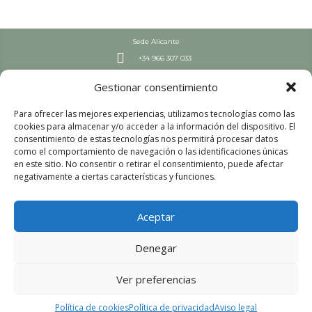
Sede Alicante

+34 966 307 033
Septiembre – Junio

Gestionar consentimiento
L-J: 7:30-19 h | V: 8-19 h
Julio y Agosto

Para ofrecer las mejores experiencias, utilizamos tecnologías como las
L-V: 8:00 – 15:00
cookies para almacenar y/o acceder a la información del dispositivo. El
Sede Valencia
consentimiento de estas tecnologías nos permitirá procesar datos

+34 963 447 663
como el comportamiento de navegación o las identificaciones únicas
en este sitio. No consentir o retirar el consentimiento, puede afectar
Septiembre – Junio

negativamente a ciertas características y funciones.
L-V: 8:00-16 h
Julio y Agosto

L-V: 8:00 – 15:00
Aceptar
Aviso legal
Política de privacidad
Denegar
Política de cookies
Ver preferencias
© 2026 Colegio Profesional de Técnicos Superiores Sanitarios de la
Política de cookies
Política de privacidad
Aviso legal
Comunidad Valenciana. Todos los derechos reservados.