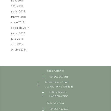
mayo 2018
abril 2018
marzo 2018
febrero 2018
enero 2018
diciembre 2017
marzo 2017
julio 2015
abril 2015
octubre 2014
Sede Alicante

+34 966 307 033
Septiembre – Junio

L-J: 7:30-19 h | V: 8-19 h
Julio y Agosto

L-V: 8:00 – 15:00
Sede Valencia

+34 963 447 663