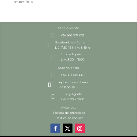
octubre 2014
Sede Alicante

+34 966 307 033
Septiembre – Junio

L-J: 7:30-19 h | V: 8-19 h
Julio y Agosto

L-V: 8:00 – 15:00
Sede Valencia

+34 963 447 663
Septiembre – Junio

L-V: 8:00-16 h
Julio y Agosto

L-V: 8:00 – 15:00
Aviso legal
Política de privacidad
Política de cookies