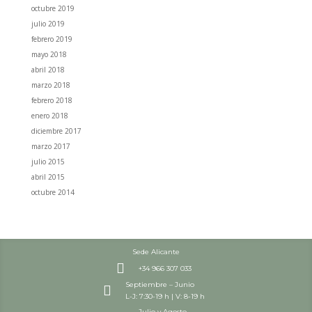
octubre 2019
julio 2019
febrero 2019
mayo 2018
abril 2018
marzo 2018
febrero 2018
enero 2018
diciembre 2017
marzo 2017
julio 2015
abril 2015
octubre 2014
Sede Alicante

+34 966 307 033
Septiembre – Junio

L-J: 7:30-19 h | V: 8-19 h
Julio y Agosto