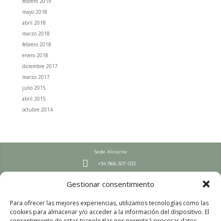
febrero 2019
mayo 2018
abril 2018
marzo 2018
febrero 2018
enero 2018
diciembre 2017
marzo 2017
julio 2015
abril 2015
octubre 2014
Sede Alicante

+34 966 307 033
Septiembre – Junio

Gestionar consentimiento
L-J: 7:30-19 h | V: 8-19 h
Julio y Agosto

Para ofrecer las mejores experiencias, utilizamos tecnologías como las
L-V: 8:00 – 15:00
cookies para almacenar y/o acceder a la información del dispositivo. El
Sede Valencia
consentimiento de estas tecnologías nos permitirá procesar datos