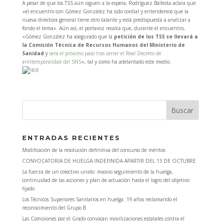
A pesar de que los TSS aún siguen a la espera, Rodríguez Ballesta aclara que
«el encuentro con Gómez González ha sido cordial y entendemos que la
nueva directora general tiene otro talante y está predispuesta a analizar a
fondo el tema». Aún así, el portavoz recalca que, durante el encuentro,
«Gómez González ha asegurado que la
petición de los TSS se llevará a
la Comisión Técnica de Recursos Humanos del Ministerio de
Sanidad
y
será el próximo paso tras cerrar el Real Decreto de
antitemporalidad del SNS
«, tal y como ha adelantado este medio.
ENTRADAS RECIENTES
Modificación de la resolución definitiva del concurso de méritos
CONVOCATORIA DE HUELGA INDEFINIDA APARTIR DEL 13 DE OCTUBRE
La fuerza de un colectivo unido: masivo seguimiento de la huelga,
continuidad de las acciones y plan de actuación hasta el logro del objetivo
fijado
Los Técnicos Superiores Sanitarios en huelga: 19 años reclamando el
reconocimiento del Grupo B
Las Comisiones por el Grado convocan movilizaciones estatales contra el