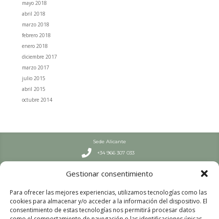
mayo 2018
abril 2018
marzo 2018
febrero 2018
enero 2018
diciembre 2017
marzo 2017
julio 2015
abril 2015
octubre 2014
Sede Alicante

+34 966 307 033
Septiembre – Junio

Gestionar consentimiento
L-J: 7:30-19 h | V: 8-19 h
Julio y Agosto

Para ofrecer las mejores experiencias, utilizamos tecnologías como las
L-V: 8:00 – 15:00
cookies para almacenar y/o acceder a la información del dispositivo. El
Sede Valencia
consentimiento de estas tecnologías nos permitirá procesar datos

+34 963 447 663
como el comportamiento de navegación o las identificaciones únicas