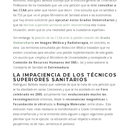
Asimismo, Rodríguez Ballesta subraya que la directora general de Ordenacion
Profesional les ha trasladado que «es una petición que se debe
consultar a
las CCAA
para saber qué tienen que decir». Una consulta que no satisface a
los TSS ya que «si el propio Ministerio de Sanidad aclara a las autonomías
que hay dinero suficiente para
ejecutar estos Grados Universitarios
y
que los
técnicos superiores sanitarios serán reconvertidos
a esta nueva
titulación, verán que es una necesidad para la ciudadanía española».
Sin embargo, la
posición de las CCAA ante la posible creación del
Grado
Universitario
en Imagen Médica y Radioterapia
, en concreto, es
clara: Los territorios consultados por
Redacción Médica
trasladan que no
existen iniciativas para estudiar una posible implementación de este grado.
Un asunto que «implica al Ministerio de Universidades y corresponde a la
Comisión de Recursos Humanos del SNS
«, tal y como sostiene la
Consejería de Sanidad de
Extremadura
.
LA IMPACIENCIA DE LOS TÉCNICOS
SUPERIORES SANITARIOS
Rodríguez Ballesta recalca que «además de que se trata de una petición que
se ha abordado en varias Comisiones y que se ha acordado en ese
Foro
celebrado en 2005
, actualmente han
evolucionado mucho las
tecnologías
desde entonces, desde la
resonancias magnéticas
o
fecundación in vitro
hasta la
Biología Molecular
, entre otras». Esta
evolución hace «más necesaria la transformación a Grado Universitario de
estas enseñanzas y no se entiendo cómo alguien o algún organismo pueda
plantear que no se ejecute. La educación actual respecto a estas es
paupérrima, es de risa», sentencia el portavoz.