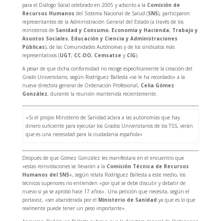
para el Diálogo Social celebrado en 2005 y adscrito a la
Comisión de
Recursos Humanos
del Sistema Nacional de Salud (
SNS
), participaron
representantes de la Administración General del Estado (a través de los
ministerios de
Sanidad y Consumo
,
Economía y Hacienda
,
Trabajo y
Asuntos Sociales
,
Educación y Ciencia y Administraciones
Públicas
), de las Comunidades Autónomas y de los sindicatos más
representativos (
UGT
,
CC.OO
,
Cemsatse
y
CIG
).
A pesar de que dicha conformidad no recoge específicamente la creación del
Grado Universitario, según Rodríguez Ballesta «se le ha recordado» a la
nueva directora general de Ordenación Profesional,
Celia Gómez
González
, durante la reunión mantenida recientemente.
«Si el propio Ministerio de Sanidad aclara a las autonomías que hay
dinero suficiente para ejecutar los Grados Universitarios de los TSS, verán
que es una necesidad para la ciudadanía española»
Después de que Gómez González les manifestara en el encuentro que
«estas reinvidaciones se llevarán a la
Comisión Técnica de Recursos
Humanos del SNS
«, según relata Rodríguez Ballesta a este medio, los
técnicos superiores no entienden «por qué se debe discutir y debatir de
nuevo si ya se aprobó hace 17 años». Una petición que necesita, según el
portavoz, «ser abanderada por el
Ministerio de Sanidad
ya que es lo que
realmente puede tener un peso importante».