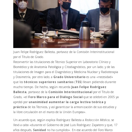
Juan Felipe Rodríguez Ballesta, portavoz de la Comisión Interinstitucional
por el Título de Grado.
Reconvertir las titulaciones de Técnico Superior en Laboratorio Clínico y
Biomédico y de Anatomía Patológica y Citodiagnóstico, por un lado; y de las
titulaciones de Imagen para el Diagnóstico y Medicina Nuclear y Radioterapia
y Dosimetría, por otro lado; a
Grado Universitario
es una «necesidad»
que los
técnicos superiores sanitarios
(
TSS
) llevan pidiendo durante
mucho tiempo. De hecho, según recuerda
Juan Felipe Rodríguez
Ballesta
, portavoz de la
Comisión Interinstitucional
por el Título de
Grado, «el
Foro Marco para el Diálogo Social
que se celebró en 2005 ya
aprobó por
unanimidad aumentar la carga lectiva teórica y
práctica
de los Técnicos, y así garantizar la armonización de sus estudios y
la libre circulación en el marco de la Unión Europea».
Un acuerdo que, según explica Rodríguez Ballesta a
Redacción Médica
, se
llevó a cabo «durante el Gobierno de José Luis Rodríguez Zapatero y que, 17
años después,
Sanidad
no ha cumplido». En ese acuerdo del Foro Marco