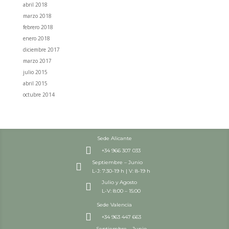
abril 2018
marzo 2018
febrero 2018
enero 2018
diciembre 2017
marzo 2017
julio 2015
abril 2015
octubre 2014
Sede Alicante

+34 966 307 033
Septiembre – Junio

L-J: 7:30-19 h | V: 8-19 h
Julio y Agosto

L-V: 8:00 – 15:00
Sede Valencia

+34 963 447 663
Septiembre – Junio