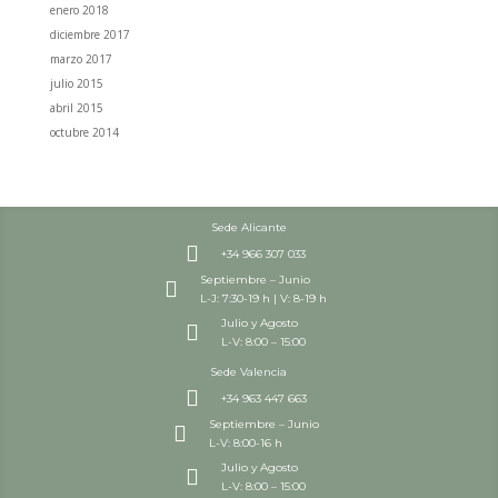
enero 2018
diciembre 2017
marzo 2017
julio 2015
abril 2015
octubre 2014
Sede Alicante

+34 966 307 033
Septiembre – Junio

L-J: 7:30-19 h | V: 8-19 h
Julio y Agosto

L-V: 8:00 – 15:00
Sede Valencia

+34 963 447 663
Septiembre – Junio

L-V: 8:00-16 h
Julio y Agosto

L-V: 8:00 – 15:00