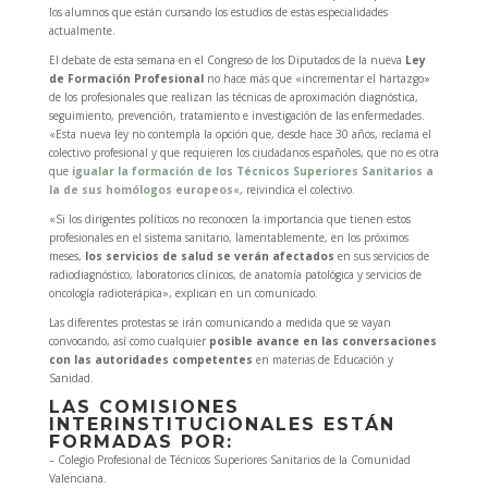
los alumnos que están cursando los estudios de estas especialidades
actualmente.
El debate de esta semana en el Congreso de los Diputados de la nueva
Ley
de Formación Profesional
no hace más que «incrementar el hartazgo»
de los profesionales que realizan las técnicas de aproximación diagnóstica,
seguimiento, prevención, tratamiento e investigación de las enfermedades.
«Esta nueva ley no contempla la opción que, desde hace 30 años, reclama el
colectivo profesional y que requieren los ciudadanos españoles, que no es otra
que
igualar la formación de los Técnicos Superiores Sanitarios a
la de sus homólogos europeos
«, reivindica el colectivo.
«Si los dirigentes políticos no reconocen la importancia que tienen estos
profesionales en el sistema sanitario, lamentablemente, en los próximos
meses,
los servicios de salud se verán afectados
en sus servicios de
radiodiagnóstico, laboratorios clínicos, de anatomía patológica y servicios de
oncología radioterápica», explican en un comunicado.
Las diferentes protestas se irán comunicando a medida que se vayan
convocando, así como cualquier
posible avance en las conversaciones
con las autoridades competentes
en materias de Educación y
Sanidad.
LAS COMISIONES
INTERINSTITUCIONALES ESTÁN
FORMADAS POR:
– Colegio Profesional de Técnicos Superiores Sanitarios de la Comunidad
Valenciana.