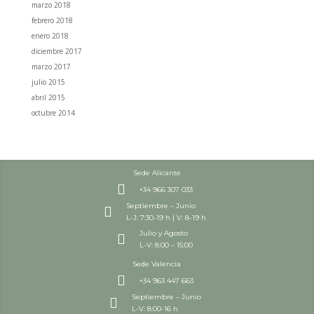
marzo 2018
febrero 2018
enero 2018
diciembre 2017
marzo 2017
julio 2015
abril 2015
octubre 2014
Sede Alicante

+34 966 307 033
Septiembre – Junio

L-J: 7:30-19 h | V: 8-19 h
Julio y Agosto

L-V: 8:00 – 15:00
Sede Valencia

+34 963 447 663
Septiembre – Junio

L-V: 8:00-16 h