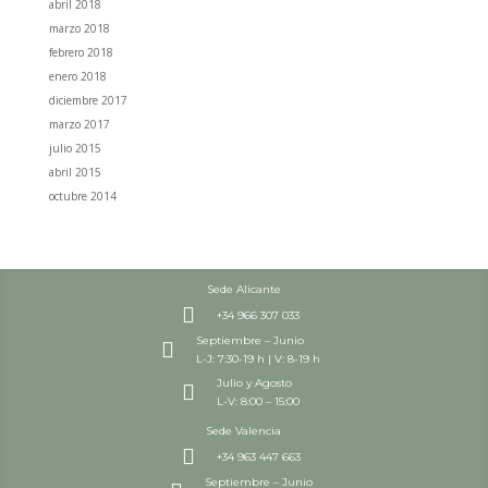
abril 2018
marzo 2018
febrero 2018
enero 2018
diciembre 2017
marzo 2017
julio 2015
abril 2015
octubre 2014
Sede Alicante

+34 966 307 033
Septiembre – Junio

L-J: 7:30-19 h | V: 8-19 h
Julio y Agosto

L-V: 8:00 – 15:00
Sede Valencia

+34 963 447 663
Septiembre – Junio