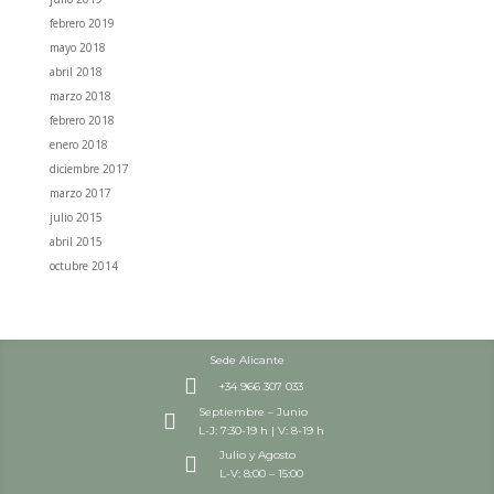
febrero 2019
mayo 2018
abril 2018
marzo 2018
febrero 2018
enero 2018
diciembre 2017
marzo 2017
julio 2015
abril 2015
octubre 2014
Sede Alicante

+34 966 307 033
Septiembre – Junio

L-J: 7:30-19 h | V: 8-19 h
Julio y Agosto

L-V: 8:00 – 15:00