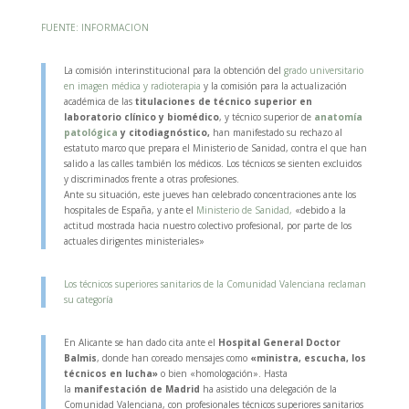
FUENTE: INFORMACION
La comisión interinstitucional para la obtención del
grado universitario
en imagen médica y radioterapia
y la comisión para la actualización
académica de las
titulaciones de técnico superior en
laboratorio clínico y biomédico
, y técnico superior de
anatomía
patológica
y citodiagnóstico,
han manifestado su rechazo al
estatuto marco que prepara el Ministerio de Sanidad, contra el que han
salido a las calles también los médicos. Los técnicos se sienten excluidos
y discriminados frente a otras profesiones.
Ante su situación, este jueves han celebrado concentraciones ante los
hospitales de España, y ante el
Ministerio de Sanidad,
«debido a la
actitud mostrada hacia nuestro colectivo profesional, por parte de los
actuales dirigentes ministeriales»
Los técnicos superiores sanitarios de la Comunidad Valenciana reclaman
su categoría
En Alicante se han dado cita ante el
Hospital General Doctor
Balmis
, donde han coreado mensajes como
«ministra, escucha, los
técnicos en lucha»
o bien «homologación». Hasta
la
manifestación de Madrid
ha asistido una delegación de la
Comunidad Valenciana, con profesionales técnicos superiores sanitarios