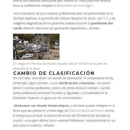
motivo han decidido movilizarse para mostrar su «más profundo rechazo
hacia la indiferencia reflejada en el
borrador del texto legal»
.
«Da la sensación de que nuestros profesionales sean los prescindibles de la
Sanidad española, la quincalla del Sistema Nacional de Salud. Las
PCR
, y las
imágenes diagnósticas de los pacientes aislados durante la
pandemia del
covid,
debieron realizarse por generación espontánea», afirman.
El Colegio de Técnicos Sanitarios recauda más de 54.000 euros para los
afectados de la dana
CAMBIO DE CLASIFICACIÓN
Por otro lado, reivindican un cambio de clasificación. El anteproyecto de ley
contempla, según señalan, «una
clasificación «clasista»
, «al querer
definir nuestras profesiones, como si de meros oficios se tratasen; cuando
somos profesiones sanitarias tituladas y reguladas, y encuadradas en la
Educación Superior, al igual que las universitarias».
«Debemos ser Grado Universitario
, y ello debe quedar reflejado en la
forma que sea precisa en el texto legal del
Estatuto Marco sanitario»
, afirma,
al tiempo que califican la actitud del actual del Ministerio de Sanidad de
insulto; «una gran ofensa hacia nuestras Profesiones. Incomprensible en un
país como el nuestro», señalan.