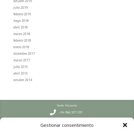
octubre 2019
julio 2019
febrero 2019
mayo 2018
abril 2018
marzo 2018
febrero 2018
enero 2018
diciembre 2017
marzo 2017
julio 2015
abril 2015
octubre 2014
Sede Alicante

+34 966 307 033
Septiembre – Junio

Gestionar consentimiento
L-J: 7:30-19 h | V: 8-19 h
Julio y Agosto
