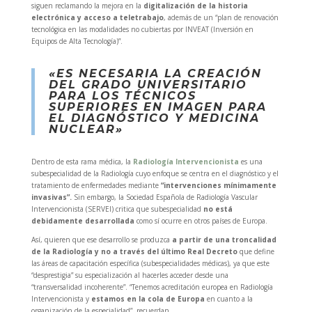
siguen reclamando la mejora en la
digitalización de la historia
electrónica y acceso a teletrabajo
, además de un “plan de renovación
tecnológica en las modalidades no cubiertas por INVEAT (Inversión en
Equipos de Alta Tecnología)”.
«ES NECESARIA LA CREACIÓN
DEL GRADO UNIVERSITARIO
PARA LOS TÉCNICOS
SUPERIORES EN IMAGEN PARA
EL DIAGNÓSTICO Y MEDICINA
NUCLEAR»
Dentro de esta rama médica, la
Radiología Intervencionista
es una
subespecialidad de la Radiología cuyo enfoque se centra en el diagnóstico y el
tratamiento de enfermedades mediante
“intervenciones mínimamente
invasivas”.
Sin embargo, la Sociedad Española de Radiología Vascular
Intervencionista (SERVEI) critica que subespecialidad
no está
debidamente desarrollada
como sí ocurre en otros países de Europa.
Así, quieren que ese desarrollo se produzca
a partir de una troncalidad
de la Radiología y no a través del último Real Decreto
que define
las áreas de capacitación específica (subespecialidades médicas), ya que este
“desprestigia” su especialización al hacerles acceder desde una
“transversalidad incoherente”. “Tenemos acreditación europea en Radiología
Intervencionista y
estamos en la cola de Europa
en cuanto a la
organización de la especialidad”, recuerdan.