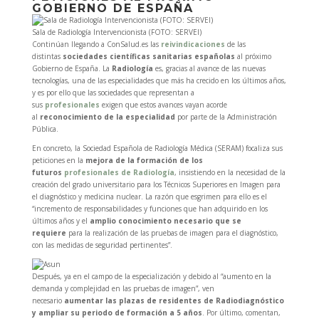
GOBIERNO DE ESPAÑA
Sala de Radiología Intervencionista (FOTO: SERVEI)
Continúan llegando a ConSalud.es las
reivindicaciones
de las
distintas
sociedades científicas sanitarias españolas
al próximo
Gobierno de España. La
Radiología
es, gracias al avance de las nuevas
tecnologías, una de las especialidades que más ha crecido en los últimos años,
y es por ello que las sociedades que representan a
sus
profesionales
exigen que estos avances vayan acorde
al
reconocimiento de la especialidad
por parte de la Administración
Pública.
En concreto, la Sociedad Española de Radiología Médica (SERAM) focaliza sus
peticiones en la
mejora de la formación de los
futuros
profesionales de Radiología
, insistiendo en la necesidad de la
creación del grado universitario para los Técnicos Superiores en Imagen para
el diagnóstico y medicina nuclear. La razón que esgrimen para ello es el
“incremento de responsabilidades y funciones que han adquirido en los
últimos años y el
amplio conocimiento necesario que se
requiere
para la realización de las pruebas de imagen para el diagnóstico,
con las medidas de seguridad pertinentes”.
Después, ya en el campo de la especialización y debido al “aumento en la
demanda y complejidad en las pruebas de imagen”, ven
necesario
aumentar las plazas de residentes de Radiodiagnóstico
y ampliar su periodo de formación a 5 años
. Por último, comentan,