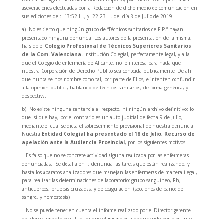
aseveraciones efectuadas por la Redacción de dicho medio de comunicación en
sus ediciones de :
13:52 H., y
22:23 H. del día 8 de Julio de 2019.
a) No es cierto que ningún grupo de “Técnicos sanitarios de F.P.” hayan
presentado ninguna denuncia. Los autores de la presentación de la misma,
ha sido el
Colegio Profesional de Técnicos Superiores Sanitarios
de la Com. Valenciana
.
Institución Colegial, perfectamente legal, y a la
que el Colegio de enfermería de Alicante, no le interesa para nada que
nuestra Corporación de Derecho Público sea conocida públicamente. De ahí
que nunca se nos nombre como tal, por parte de Ellos, e intenten confundir
a la opinión pública, hablando de técnicos sanitarios, de forma genérica, y
despectiva.
b) No existe ninguna sentencia al respecto, ni ningún archivo definitivo; lo
que sí que hay, por el contrario es un auto judicial de fecha 9 de Julio,
mediante el cual se dicta el sobreseimiento provisional de nuestra denuncia.
Nuestra
Entidad Colegial
ha presentado el 18 de Julio, Recurso de
apelación ante la Audiencia Provincial
,
por los siguientes motivos:
– Es falso que no se concrete actividad alguna realizada por las enfermeras
denunciadas.
Se detalla en la denuncia las tareas que están realizando, y
hasta los aparatos analizadores que manejan las enfermeras de manera ilegal,
para realizar las determinaciones de laboratorio: grupo sanguíneo, Rh,
anticuerpos, pruebas cruzadas, y de coagulación. (secciones de banco de
sangre, y hemostasia)
–
No se puede tener en cuenta el informe realizado por el Director gerente
del departamento de salud, ya que el mismo está denunciado por presunto