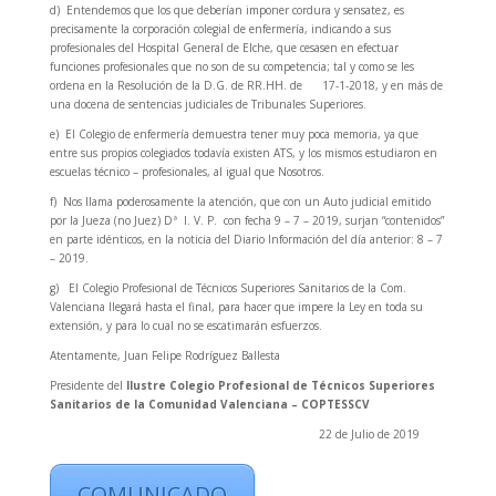
d) Entendemos que los que deberían imponer cordura y sensatez, es
precisamente la corporación colegial de enfermería, indicando a sus
profesionales del Hospital General de Elche, que cesasen en efectuar
funciones profesionales que no son de su competencia; tal y como se les
ordena en la Resolución de la D.G. de RR.HH. de
17-1-2018, y en más de
una docena de sentencias judiciales de Tribunales Superiores.
e) El Colegio de enfermería demuestra tener muy poca memoria, ya que
entre sus propios colegiados todavía existen ATS, y los mismos estudiaron en
escuelas técnico – profesionales, al igual que Nosotros.
f) Nos llama poderosamente la atención, que con un Auto judicial emitido
por la Jueza (no Juez) Dª
I. V. P.
con fecha 9 – 7 – 2019, surjan “contenidos”
en parte idénticos, en la noticia del Diario Información del día anterior: 8 – 7
– 2019.
g) El Colegio Profesional de Técnicos Superiores Sanitarios de la Com.
Valenciana llegará hasta el final, para hacer que impere la Ley en toda su
extensión, y para lo cual no se escatimarán esfuerzos.
Atentamente, Juan Felipe Rodríguez Ballesta
Presidente del
Ilustre Colegio Profesional de Técnicos Superiores
Sanitarios de la Comunidad Valenciana – COPTESSCV
22 de Julio de 2019
COMUNICADO