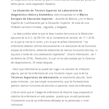
delito penal, como cooperador necesario.
–
La titulación de Técnico Superior en Laboratorio de
diagnóstico clínico y biomédico
, está encuadrada en el
Marco
Europeo de Educación Superior
– Acuerdo de Bolonia, y en el Marco
Español de Cualificaciones par la Educación Superior. Se trata de una
Profesión sanitaria titulada , regulada, y colegiada.
–
La base jurídica sobre la que se basa nuestra denuncia es la Resolución
ejecutiva de la D.G. de RR.HH. de la Consellería de Sanitat, de 17-1-2018,
en la que se nos da la razón, y en la que se señala literalmente: “ los
enfermeros deberán ceñirse exclusivamente a la realización de las funciones
propias de enfermería, debiendo abstenerse de realizar funciones técnicas, ni
siquiera a través de una colaboración
esporádica”.
(Diario Información , de 1
de febrero de 2018),. Resolución, la cual no ha sido acatada por la Gerencia
del departamento ,18 meses después.
– Decir que difícilmente se puede dar lugar a la comisión de infracción
alguna, por ser los enfermeros de una titulación mayor, que la de los
Técnicos Superiores de laboratorio
, es totalmente absurdo. Sería
avalar entonces , con ese simple razonamiento, que los Farmacéuticos
podrían realizar funciones de atención al paciente, como los enfermeros.
c) No es cierto que el Colegio de enfermería de Alicante haya amparado al
colectivo de enfermería en este proceso,
puesto que no está personado.
Únicamente una de las enfermeras afectadas se ha personado, a nivel
individual.