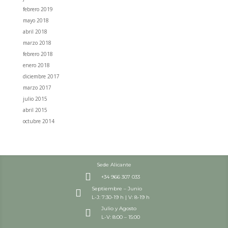
febrero 2019
mayo 2018
abril 2018
marzo 2018
febrero 2018
enero 2018
diciembre 2017
marzo 2017
julio 2015
abril 2015
octubre 2014
Sede Alicante

+34 966 307 033
Septiembre – Junio

L-J: 7:30-19 h | V: 8-19 h
Julio y Agosto

L-V: 8:00 – 15:00