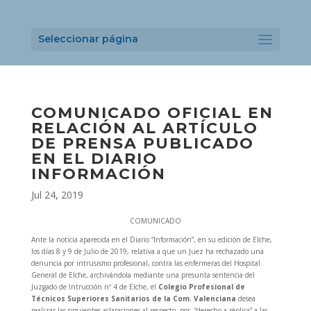
Seleccionar página
COMUNICADO OFICIAL EN
RELACIÓN AL ARTÍCULO
DE PRENSA PUBLICADO
EN EL DIARIO
INFORMACIÓN
Jul 24, 2019
COMUNICADO
Ante la noticia aparecida en el Diario “Información”, en su edición de Elche,
los días 8 y 9 de Julio de 2019, relativa a que un Juez ha rechazado una
denuncia por intrusismo profesional, contra las enfermeras del Hospital
General de Elche, archivándola mediante una presunta sentencia del
Juzgado de Intrucción nº 4 de Elche, el
Colegio Profesional de
Técnicos Superiores Sanitarios de la Com. Valenciana
desea
realizar las siguientes aclaraciones al respecto, por
“derecho a réplica” a las